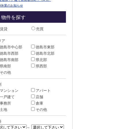
W休業のお知らせ
物件を探す
賃貸
売買
リア
徳島市中心部
徳島市東部
徳島市西部
徳島市北部
徳島市南部
県北部
県南部
県西部
その他
別
マンション
アパート
一戸建て
店舗
事務所
倉庫
土地
その他
料
～