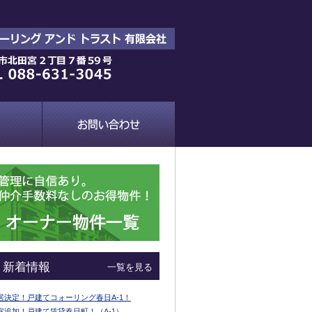
新着情報
一覧を見る
居決定！戸建てコォーリング春日A-1！
室追加！戸建て賃貸春日町！（A-1）