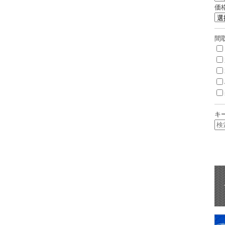
価
間
キ