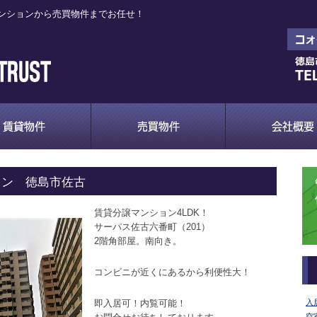
ンションから売買物件までお任せ！
ョン 徳島市佐古
賃貸分譲マンション4LDK！
サーパス佐古六番町（201）
2階角部屋。南向き。
コンビニが近くにあるから利便性大！
即入居可！内覧可能！
入
空