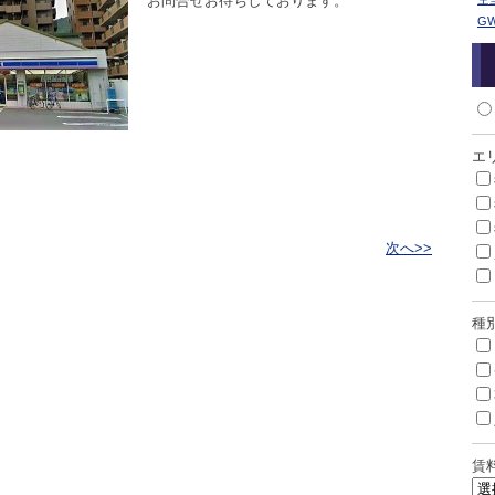
お問合せお待ちしております。
G
エ
次へ>>
種
賃