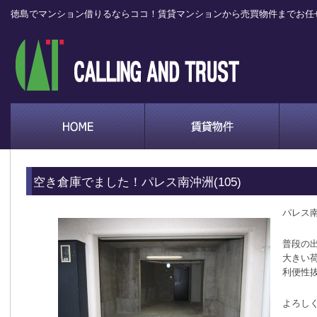
徳島でマンション借りるならココ！賃貸マンションから売買物件までお任
空き倉庫でました！パレス南沖洲(105)
パレス
普段の
大きい
利便性
よろし