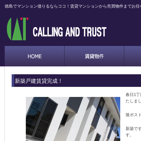
徳島でマンション借りるならココ！賃貸マンションから売買物件までお任
新築戸建賃貸完成！
春日1丁
たしま
後ポス
新築で
す。