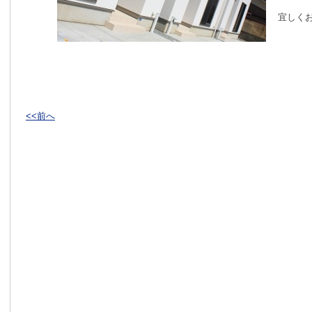
宜しく
<<前へ