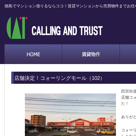
徳島でマンション借りるならココ！賃貸マンションから売買物件までお任
店舗決定！コォーリングモール（102）
田宮街
店舗コォ
た！
ありが
コォー