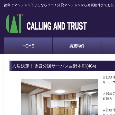
徳島でマンション借りるならココ！賃貸マンションから売買物件までお任
入居決定！賃貸分譲サーパス吉野本町(404)
自社物
サーパス
入居決
有難う
自社物