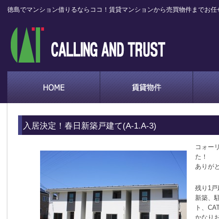
徳島でマンション借りるならココ！賃貸マンションから売買物件までお任
入居決定！春日新築戸建て(A-1.A-3)
コォーリ
た！
ありが
残り1戸
新築、
ト、CA
かなり