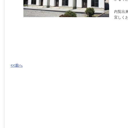
内覧出
宜しく
<<前へ