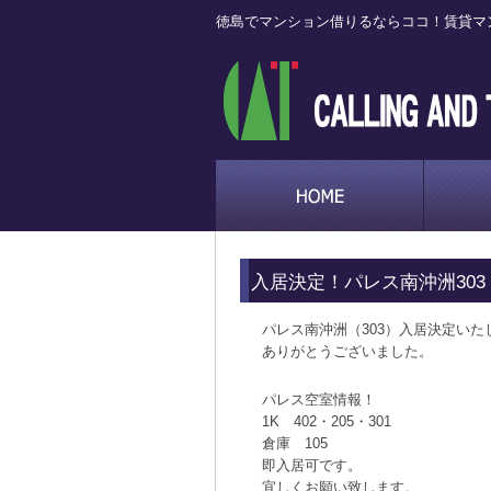
徳島でマンション借りるならココ！賃貸マ
入居決定！パレス南沖洲303
パレス南沖洲（303）入居決定いた
ありがとうございました。
パレス空室情報！
1K 402・205・301
倉庫 105
即入居可です。
宜しくお願い致します。