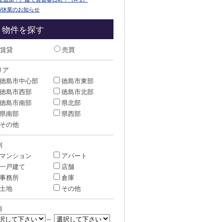
W休業のお知らせ
物件を探す
賃貸
売買
リア
徳島市中心部
徳島市東部
徳島市西部
徳島市北部
徳島市南部
県北部
県南部
県西部
その他
別
マンション
アパート
一戸建て
店舗
事務所
倉庫
土地
その他
料
～