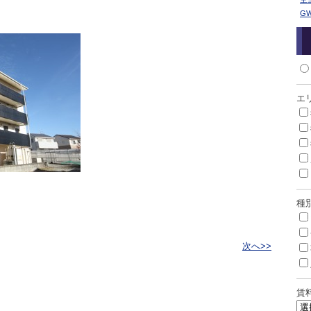
G
エ
種
次へ>>
賃