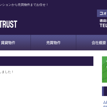
ンションから売買物件までお任せ！
しました！
入
空