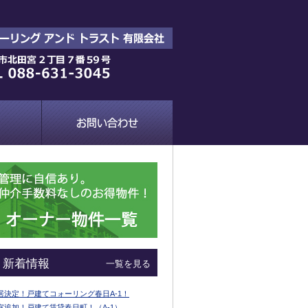
新着情報
一覧を見る
居決定！戸建てコォーリング春日A-1！
室追加！戸建て賃貸春日町！（A-1）