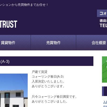
ンションから売買物件までお任せ！
-3)
戸建て賃貸
コォーリング春日(A-3）
入居決定いたしました。
ありがとうございます。
只今コォーリング春日満室です。
ありがとうございました。
入
空