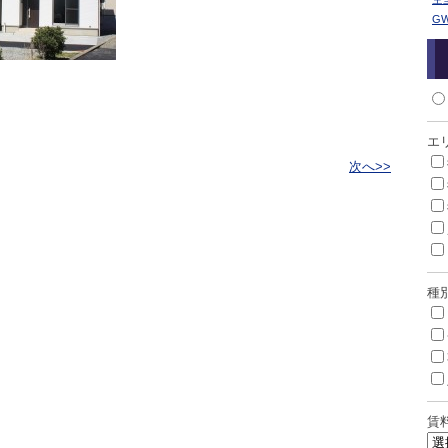
G
エ
次へ>>
種
賃