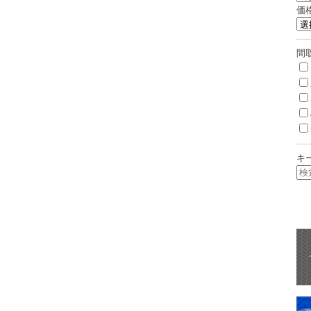
価
間
キ