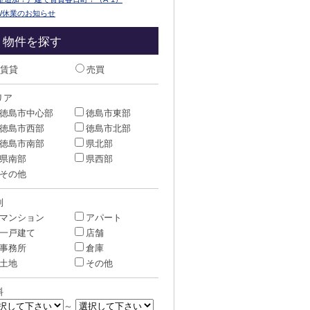
W休業のお知らせ
物件を探す
賃貸
売買
リア
徳島市中心部
徳島市東部
徳島市西部
徳島市北部
徳島市南部
県北部
県南部
県西部
その他
別
マンション
アパート
一戸建て
店舗
事務所
倉庫
土地
その他
料
～