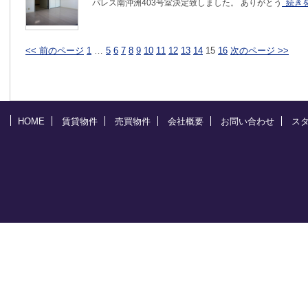
パレス南沖洲403号室決定致しました。 ありがとう
続き
<< 前のページ
1
…
5
6
7
8
9
10
11
12
13
14
15
16
次のページ >>
HOME
賃貸物件
売買物件
会社概要
お問い合わせ
ス