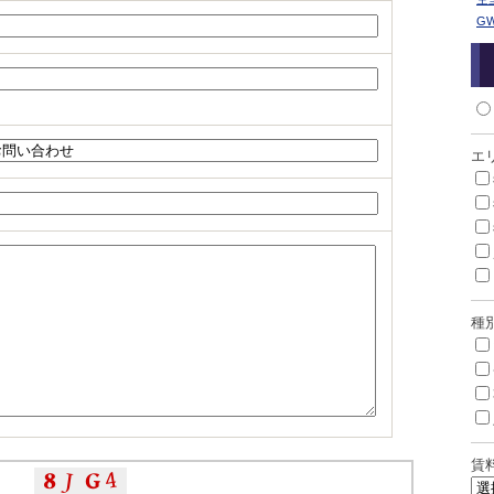
G
エ
種
賃