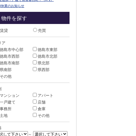
W休業のお知らせ
物件を探す
賃貸
売買
リア
徳島市中心部
徳島市東部
徳島市西部
徳島市北部
徳島市南部
県北部
県南部
県西部
その他
別
マンション
アパート
一戸建て
店舗
事務所
倉庫
土地
その他
料
～