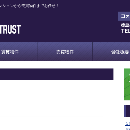
ンションから売買物件までお任せ！
入
空