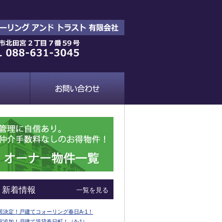
新着情報
一覧を見る
居決定！戸建てコォーリング春日A-1！
室追加！戸建て賃貸春日町！（A-1）