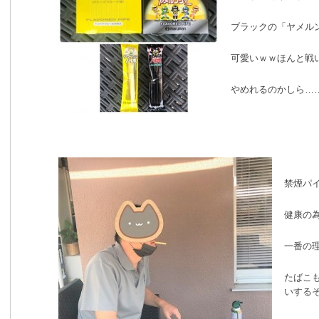
ブラックの「ヤメル
可愛いｗｗほんと戦
やめれるのかしら…
禁煙パ
健康の
一番の理
たばこも
いするそ