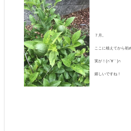
７月。
ここに植えてから初
実が！(∩´∀｀)∩
嬉しいですね！