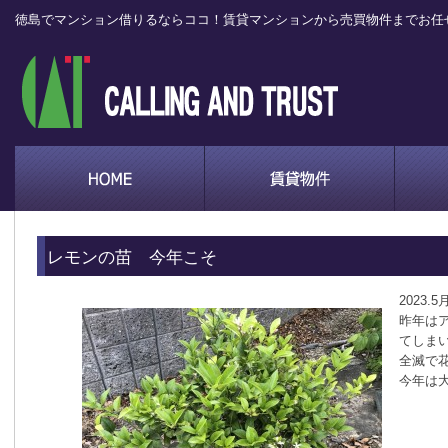
徳島でマンション借りるならココ！賃貸マンションから売買物件までお任
レモンの苗 今年こそ
2023.5
昨年は
てしま
全滅で
今年は