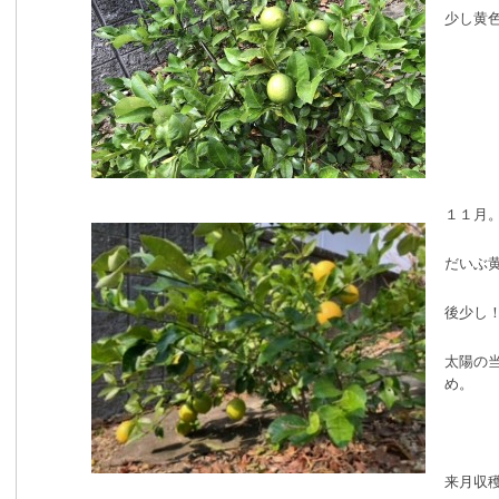
少し黄
１１月
だいぶ
後少し
太陽の
め。
来月収穫