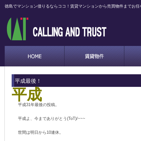
徳島でマンション借りるならココ！賃貸マンションから売買物件までお任
平成最後！
平成
平成31年最後の投稿。
平成よ、今までありがとう(ToT)/~~~
世間は明日から10連休。