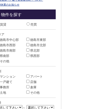
W休業のお知らせ
物件を探す
賃貸
売買
リア
徳島市中心部
徳島市東部
徳島市西部
徳島市北部
徳島市南部
県北部
県南部
県西部
その他
別
マンション
アパート
一戸建て
店舗
事務所
倉庫
土地
その他
料
～