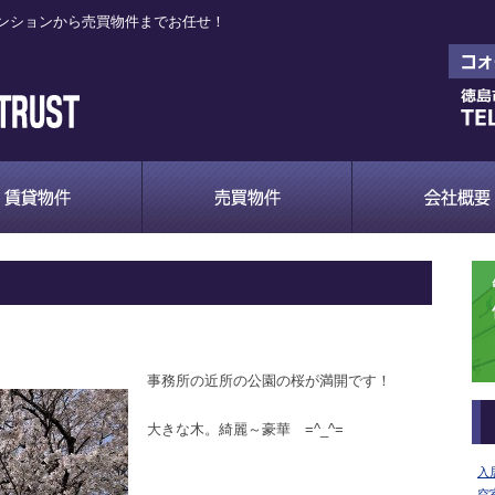
ンションから売買物件までお任せ！
事務所の近所の公園の桜が満開です！
大きな木。綺麗～豪華 =^_^=
入
空