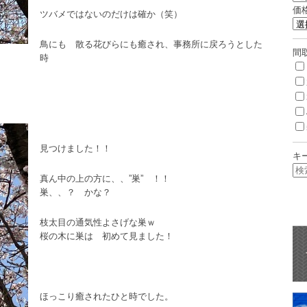
価
ツバメではないのだけは確か（笑）
鳥にも 散る花びらにも癒され、事務所に戻ろうとした
間
時
見つけました！！
キ
真ん中の上の方に、、”巣” ！！
巣、、？ かな？
枝太目の通気性よさげな巣ｗ
桜の木に巣は 初めて見ました！
ほっこり癒されたひと時でした。