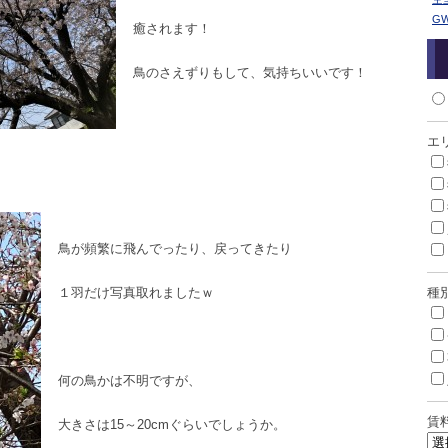
G
癒されます！
鳥のさえずりもして、気持ちいいです！
エ
鳥が頻繁に飛んでったり、戻ってきたり
１羽だけ写真取れましたｗ
種
何の鳥かは不明ですが、
賃
大きさは15～20cmぐらいでしょうか。