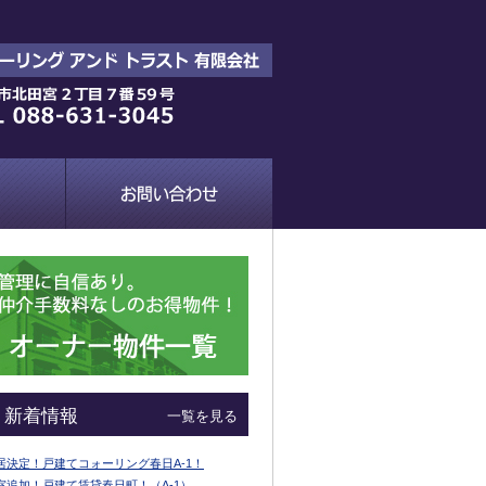
新着情報
一覧を見る
居決定！戸建てコォーリング春日A-1！
室追加！戸建て賃貸春日町！（A-1）