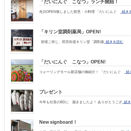
「だいにんぐ こなつ」ランチ開始！
先日OPEN致しました割烹・小料理 「だいにんぐ
続き
「キリン堂調剤薬局」OPEN!
皆様ご存じ、田宮街道キリン堂「調剤薬
続きを読む
「だいにんぐ こなつ」OPEN!
コォーリングモール新店舗の御紹介！ 「だいにんぐ
続
プレゼント
今年も社長のBDに 届きましたよ！ ありがとうござ
続き
New signboard！