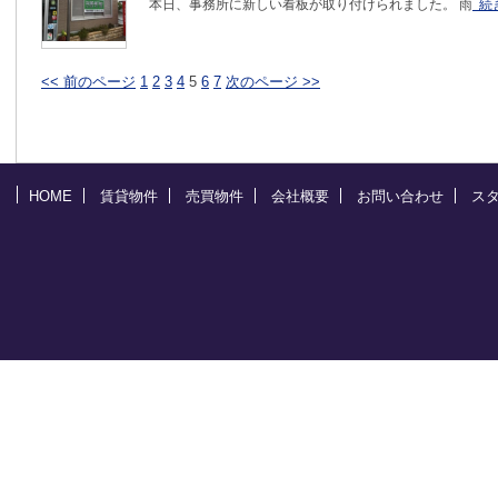
本日、事務所に新しい看板が取り付けられました。 雨
続
<< 前のページ
1
2
3
4
5
6
7
次のページ >>
HOME
賃貸物件
売買物件
会社概要
お問い合わせ
ス