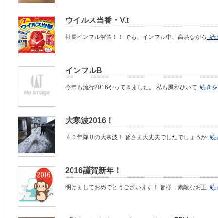
ウイルス当番・V.t
社長インフル解禁！！ でも、インフル中、高熱ながら
続
インフルB
今年も流行2016やってきました。 私も風邪ひいて
続きを
大寒波2016！
４０年降りの大寒波！ 皆さま大丈夫でしたでしょうか
続
2016謹賀新年！
明けましておめでとうございます！ 皆様 素敵なお正
続