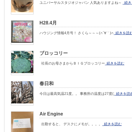
ユニバーサルスタジオジャパン 人気ありますよね～
続き
H28.4月
ハウジング情報4月号！ さくら～～～(∩´∀｀)∩
続きを読
ブロッコリー
社長のお母さまからＢＩＧブロッコリー
続きを読む
春日和
今日は最高気温21度。。 事務所の温度は27度(;
続きを読
Air Engine
出勤すると、 デスクにメモが。。。。
続きを読む