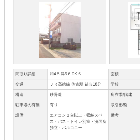
間取り詳細
和4.5 洋6.6 DK 6
面積
交通
ＪＲ高徳線 佐古駅 徒歩18分
学校
構造
鉄骨造
所在階/階建
駐車場の有無
有り
取引形態
設備
エアコン２台以上・収納スペー
備考
ス・バス・トイレ別室・洗面所
独立・バルコニー