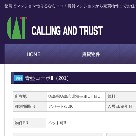
徳島でマンション借りるならココ！賃貸マンションから売買物件までお任
青藍コーポⅡ（201）
所在地
徳島県徳島市北矢三町1丁目1
賃料
種別/間取り
アパート/3DK
入居日/築年月
物件PR
ペット可!!