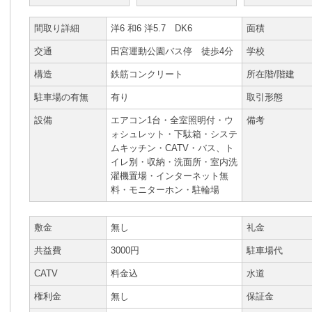
間取り詳細
洋6 和6 洋5.7 DK6
面積
交通
田宮運動公園バス停 徒歩4分
学校
構造
鉄筋コンクリート
所在階/階建
駐車場の有無
有り
取引形態
設備
エアコン1台・全室照明付・ウ
備考
ォシュレット・下駄箱・システ
ムキッチン・CATV・バス、ト
イレ別・収納・洗面所・室内洗
濯機置場・インターネット無
料・モニターホン・駐輪場
敷金
無し
礼金
共益費
3000円
駐車場代
CATV
料金込
水道
権利金
無し
保証金