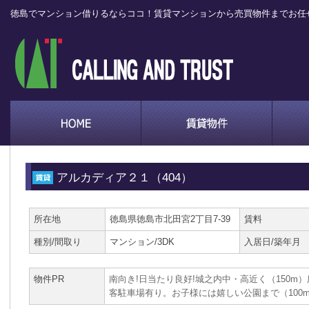
徳島でマンション借りるならココ！賃貸マンションから売買物件までお任
アルカディア２１（404）
所在地
徳島県徳島市北田宮2丁目7-39
賃料
種別/間取り
マンション/3DK
入居日/築年月
物件PR
南向き!日当たり良好!
城之内中・高近く（150m）
客駐車場有り。
お子様には嬉しい公園まで（100